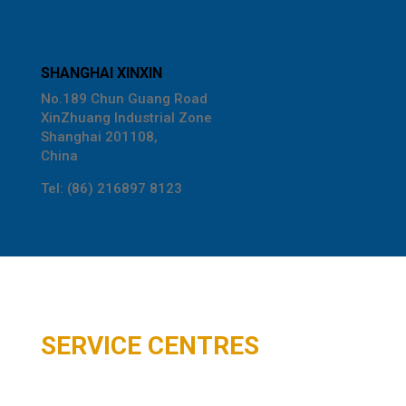
SHANGHAI
SHANGHAI XINXIN
No.189 Chun Guang Road
XinZhuang Industrial Zone
Shanghai 201108,
China
Tel: (86) 216897 8123
SERVICE CENTRES