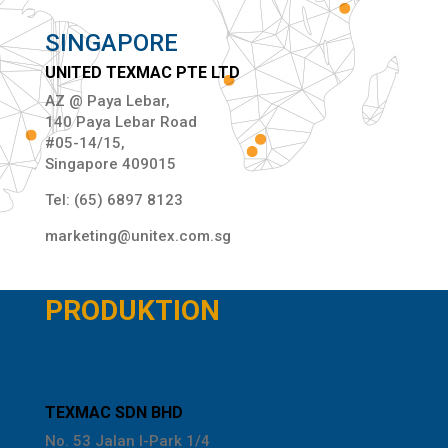
SINGAPORE
UNITED TEXMAC PTE LTD
AZ @ Paya Lebar,
140 Paya Lebar Road
#05-14/15,
Singapore 409015
Tel: (65) 6897 8123
marketing@unitex.com.sg
PRODUKTION
MALAYSIA
TEXMAC SDN BHD
No. 53 Jalan I-Park 1/4